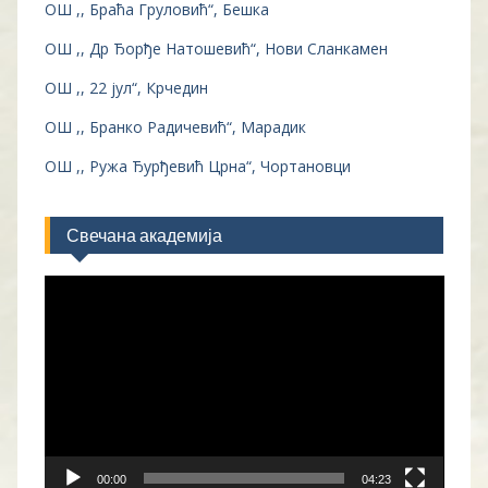
ОШ ,, Браћа Груловић“, Бешка
ОШ ,, Др Ђорђе Натошевић“, Нови Сланкамен
ОШ ,, 22 јул“, Крчедин
ОШ ,, Бранко Радичевић“, Марадик
ОШ ,, Ружа Ђурђевић Црна“, Чортановци
Свечана академија
Прегледач
видео
записа
00:00
04:23