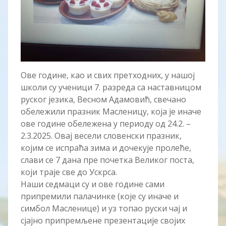
Ове године, као и свих претходних, у нашој
школи су ученици 7. разреда са наставницом
руског језика, Весном Адамовић, свечано
обележили празник Масленицу, која је иначе
ове године обележена у периоду од 24.2. –
2.3.2025. Овај весели словенски празник,
којим се испраћа зима и дочекује пролеће,
слави се 7 дана пре почетка Великог поста,
који траје све до Ускрса.
Наши седмаци су и ове године сами
припремили палачинке (које су иначе и
симбол Масленице) и уз топао руски чај и
сјајно припремљене презентације својих