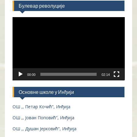
Булевар револуције
Прегледач
видео
записа
00:00
02:14
Основне школе у Инђији
ОШ ,, Петар Кочић“, Инђија
ОШ ,, Јован Поповић“, Инђија
ОШ ,, Душан Јерковић“, Инђија