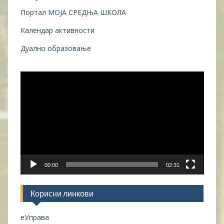
Портал МОЈА СРЕДЊА ШКОЛА
Календар активности
Дуално образовање
Прегледач
видео
записа
00:00
02:31
Корисни линкови
еУправа