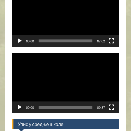
записа
00:00
07:02
Прегледач
видео
записа
00:00
00:37
Упис у средње школе