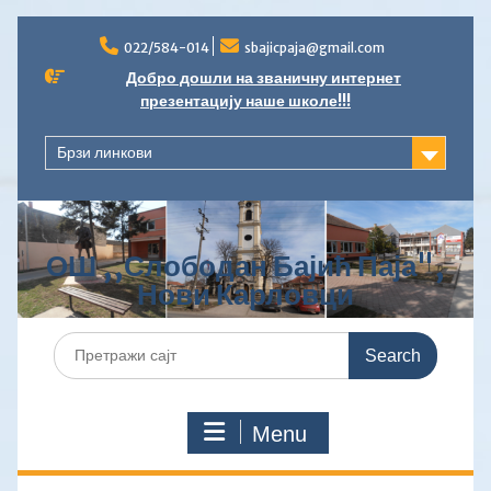
Skip
to
022/584-014
sbajicpaja@gmail.com
content
Добро дошли на званичну интернет
презентацију наше школе!!!
Брзи линкови
ОШ ,,Слободан Бајић Паја",
Нови Карловци
Search
for:
Menu