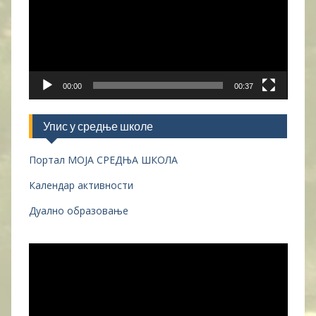
00:00
00:37
Упис у средње школе
Портал МОЈА СРЕДЊА ШКОЛА
Календар активности
Дуално образовање
Прегледач
видео
записа