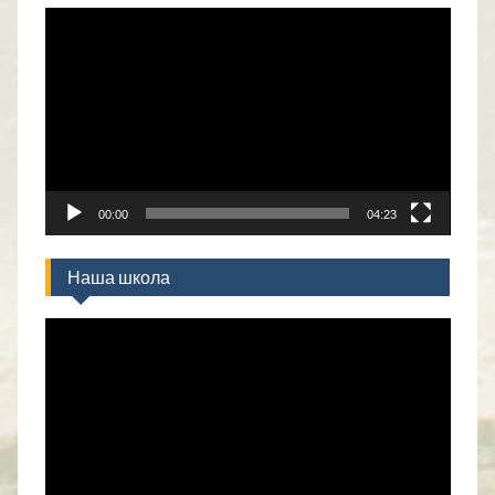
Прегледач
видео
записа
00:00
04:23
Наша школа
Прегледач
видео
записа