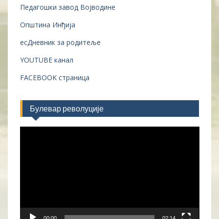
Педагошки завод Војводине
Општина Инђија
есДневник за родитеље
YOUTUBE канал
FACEBOOK страница
Булевар револуције
Прегледач
видео
записа
00:00
02:14