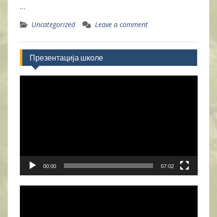
…
Uncategorized
Leave a comment
Презентација школе
Прегледач
видео
записа
00:00
07:02
Прегледач
видео
записа