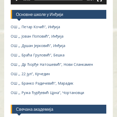
Основне школе у Инђији
ОШ ,, Петар Кочић“, Инђија
ОШ ,, Јован Поповић“, Инђија
ОШ ,, Душан Јерковић“, Инђија
ОШ ,, Браћа Груловић“, Бешка
ОШ ,, Др Ђорђе Натошевић“, Нови Сланкамен
ОШ ,, 22 јул“, Крчедин
ОШ ,, Бранко Радичевић“, Марадик
ОШ ,, Ружа Ђурђевић Црна“, Чортановци
Свечана академија