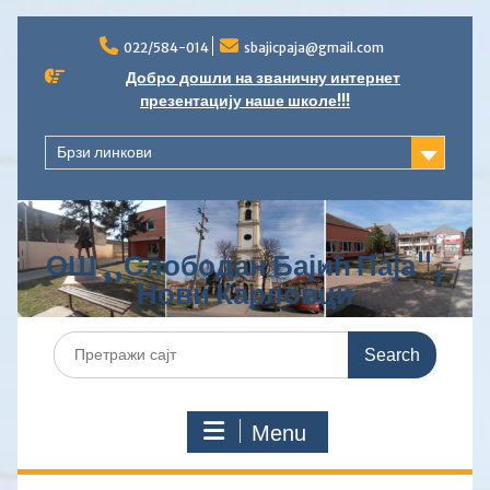
Skip
to
022/584-014
sbajicpaja@gmail.com
content
Добро дошли на званичну интернет
презентацију наше школе!!!
Брзи линкови
ОШ ,,Слободан Бајић Паја",
Нови Карловци
Search
for:
Menu