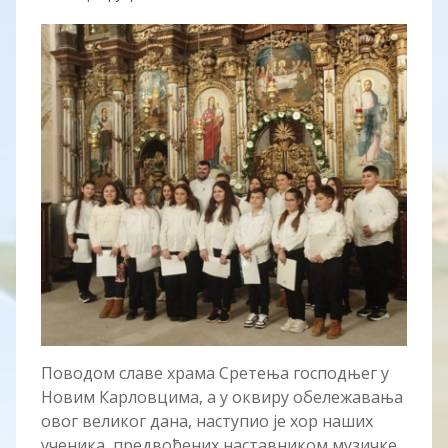
Поводом славе храма Сретења господњег у
Новим Карловцима, а у оквиру обележавања
овог великог дана, наступио је хор наших
ученика, предвођених наставником музичке