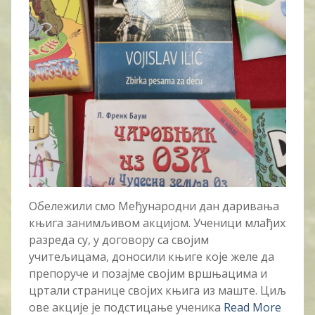
Обележили смо Међународни дан даривања
књига занимљивом акцијом. Ученици млађих
разреда су, у договору са својим
учитељицама, доносили књиге које желе да
препоруче и позајме својим вршњацима и
цртали странице својих књига из маште. Циљ
ове акције је подстицање ученика
Read More