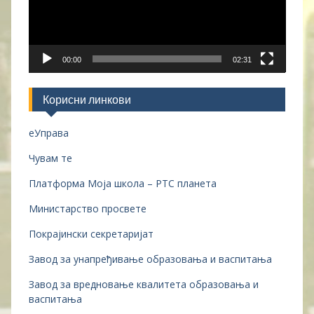
00:00
02:31
Корисни линкови
еУправа
Чувам те
Платформа Моја школа – РТС планета
Министарство просвете
Покрајински секретаријат
Завод за унапређивање образовања и васпитања
Завод за вредновање квалитета образовања и
васпитања