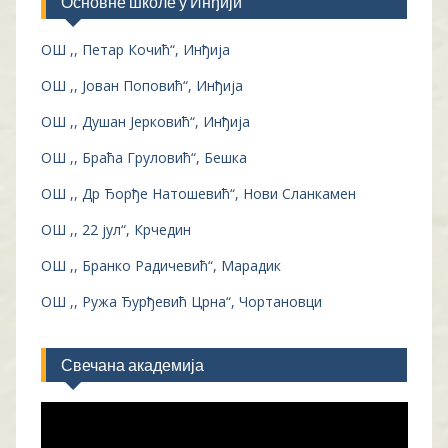
Основне школе у Инђији
ОШ ,, Петар Кочић“, Инђија
ОШ ,, Јован Поповић“, Инђија
ОШ ,, Душан Јерковић“, Инђија
ОШ ,, Браћа Груловић“, Бешка
ОШ ,, Др Ђорђе Натошевић“, Нови Сланкамен
ОШ ,, 22 јул“, Крчедин
ОШ ,, Бранко Радичевић“, Марадик
ОШ ,, Ружа Ђурђевић Црна“, Чортановци
Свечана академија
Прегледач
видео