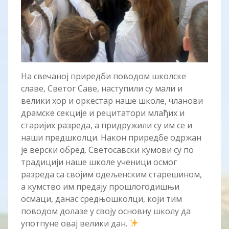
На свечаној приредби поводом школске
славе, Светог Саве, наступили су мали и
велики хор и оркестар наше школе, чланови
драмске секције и рецитатори млађих и
старијих разреда, а придружили су им се и
наши предшколци. Након приредбе одржан
је верски обред. Светосавски кумови су по
традицији наше школе ученици осмог
разреда са својим одељенским старешином,
а кумство им предају прошлогодишњи
осмаци, данас средњошколци, који тим
поводом долазе у своју основну школу да
употпуне овај велики дан.