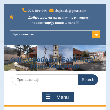
Skip
to
022/584-014
sbajicpaja@gmail.com
content
Добро дошли на званичну интернет
презентацију наше школе!!!
Брзи линкови
ОШ ,,Слободан Бајић Паја",
Нови Карловци
Search
for:
Menu