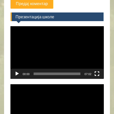
Презентација школе
Прегледач
видео
записа
00:00
07:02
Прегледач
видео
записа