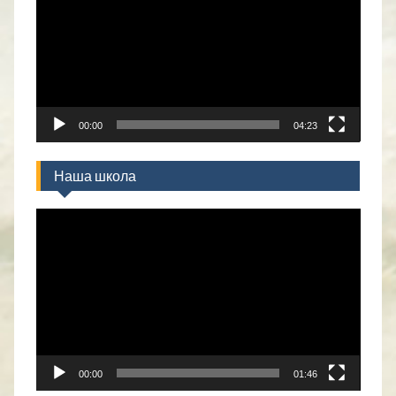
записа
00:00
04:23
Наша школа
Прегледач
видео
записа
00:00
01:46