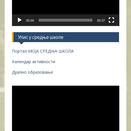
00:00
00:37
Упис у средње школе
Портал МОЈА СРЕДЊА ШКОЛА
Календар активности
Дуално образовање
Прегледач
видео
записа