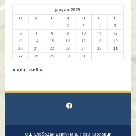
јануар 2025.
П
У
С
Ч
П
С
Н
1
2
3
4
5
6
7
8
9
10
11
12
13
14
15
16
17
18
19
20
21
22
23
24
25
26
27
28
29
30
31
« дец
феб »
Facebook
ОШ Слободан Бајић Паја, Нови Карловци