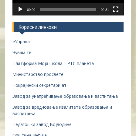
00:00
02:31
Корисни линкови
еУправа
Чувам те
Платформа Моја школа – РТС планета
Министарство просвете
Покрајински секретаријат
Завод за унапређивање образовања и васпитања
Завод за вредновање квалитета образовања и
васпитања
Педагошки завод Војводине
Општина Инђија