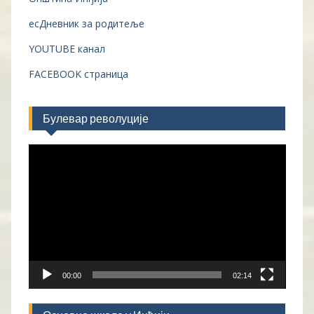
есДневник за родитеље
YOUTUBE канал
FACEBOOK страница
Булевар револуције
Прегледач
видео
записа
00:00
02:14