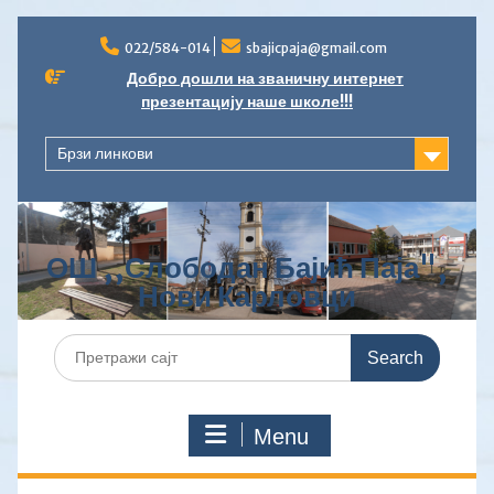
Skip
to
022/584-014
sbajicpaja@gmail.com
content
Добро дошли на званичну интернет
презентацију наше школе!!!
Брзи линкови
ОШ ,,Слободан Бајић Паја",
Нови Карловци
Search
for:
Menu