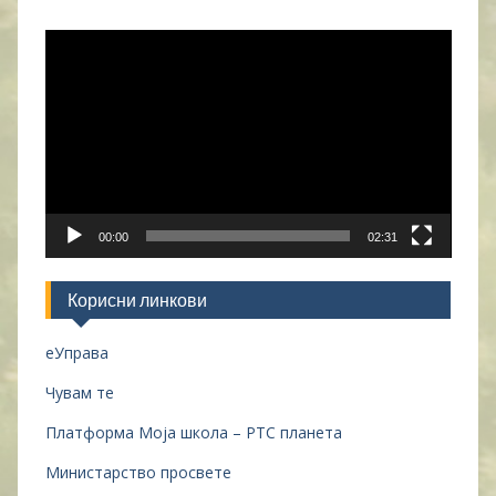
Прегледач
видео
записа
00:00
02:31
Корисни линкови
еУправа
Чувам те
Платформа Моја школа – РТС планета
Министарство просвете