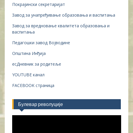
Покрајински секретаријат
Завод за унапређивање образовања и васпитања
Завод за вредновање квалитета образовања и
васпитања
Педагошки завод Војводине
Општина Инђија
есДневник за родитеље
YOUTUBE канал
FACEBOOK страница
Булевар револуције
Прегледач
видео
записа