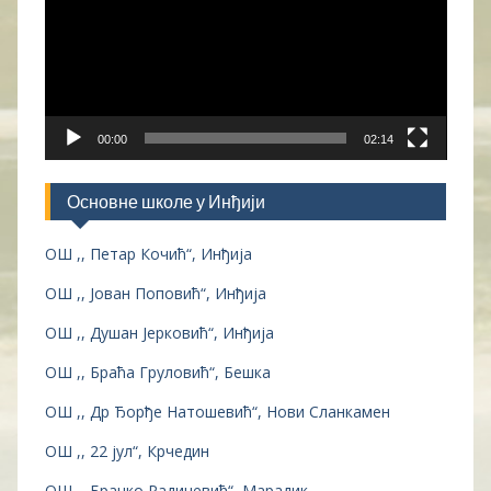
00:00
02:14
Основне школе у Инђији
ОШ ,, Петар Кочић“, Инђија
ОШ ,, Јован Поповић“, Инђија
ОШ ,, Душан Јерковић“, Инђија
ОШ ,, Браћа Груловић“, Бешка
ОШ ,, Др Ђорђе Натошевић“, Нови Сланкамен
ОШ ,, 22 јул“, Крчедин
ОШ ,, Бранко Радичевић“, Марадик