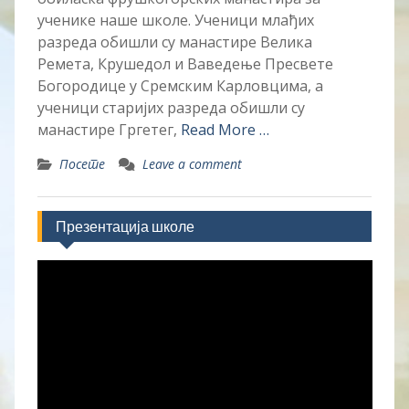
ученике наше школе. Ученици млађих
разреда обишли су манастире Велика
Ремета, Крушедол и Ваведење Пресвете
Богородице у Сремским Карловцима, а
ученици старијих разреда обишли су
манастире Гргетег,
Read More …
Посете
Leave a comment
Презентација школе
Прегледач
видео
записа