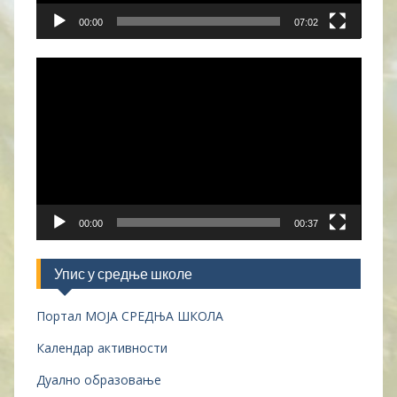
00:00
07:02
Прегледач
видео
записа
00:00
00:37
Упис у средње школе
Портал МОЈА СРЕДЊА ШКОЛА
Календар активности
Дуално образовање