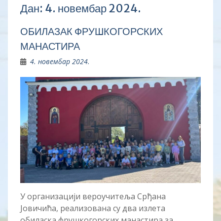
Дан:
4. новембар 2024.
ОБИЛАЗАК ФРУШКОГОРСКИХ
МАНАСТИРА
4. новембар 2024.
У организацији вероучитеља Срђана
Јовичића, реализована су два излета
обиласка фрушкогорских манастира за