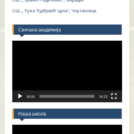
ОШ ,, Ружа Ђурђевић Црна“, Чортановци
Свечана академија
Прегледач
видео
записа
00:00
04:23
Наша школа
Прегледач
видео