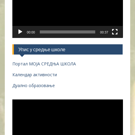
00:00
00:37
Упис у средње школе
Портал МОЈА СРЕДЊА ШКОЛА
Календар активности
Дуално образовање
Прегледач
видео
записа