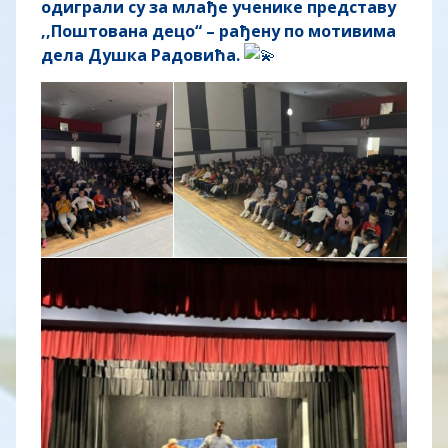
одиграли су за млађе ученике представу
,,Поштована децо“ – рађену по мотивима
дела Душка Радовића.