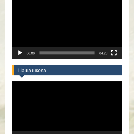
Прегледач
видео
записа
00:00
04:23
Наша школа
Прегледач
видео
записа