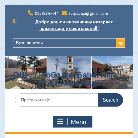
Skip
to
022/584-014
sbajicpaja@gmail.com
content
Добро дошли на званичну интернет
презентацију наше школе!!!
Брзи линкови
ОШ ,,Слободан Бајић Паја",
Нови Карловци
Search
for:
Menu