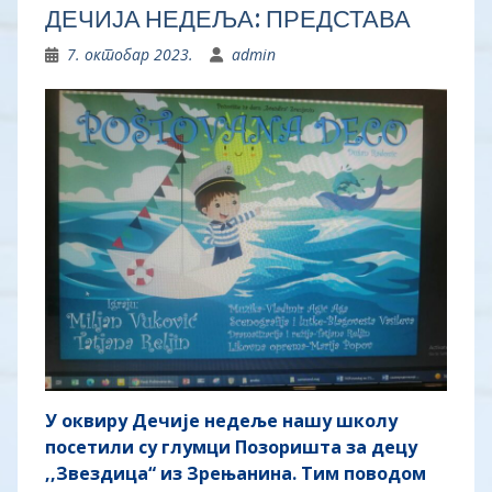
ДЕЧИЈА НЕДЕЉА: ПРЕДСТАВА
7. октобар 2023.
admin
У оквиру Дечије недеље нашу школу
посетили су глумци Позоришта за децу
,,Звездица“ из Зрењанина. Тим поводом