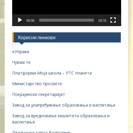
00:00
02:31
Корисни линкови
еУправа
Чувам те
Платформа Моја школа – РТС планета
Министарство просвете
Покрајински секретаријат
Завод за унапређивање образовања и васпитања
Завод за вредновање квалитета образовања и
васпитања
Педагошки завод Војводине