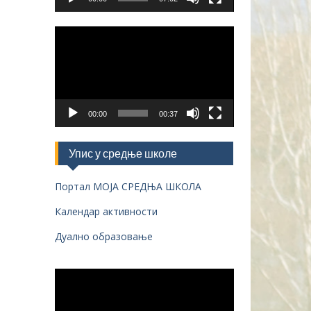
Прегледач
видео
записа
00:00
00:37
Упис у средње школе
Портал МОЈА СРЕДЊА ШКОЛА
Календар активности
Дуално образовање
Прегледач
видео
записа