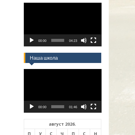
Прегледач
видео
записа
00:00
04:23
Наша школа
Прегледач
видео
записа
00:00
01:46
август 2026.
П
У
С
Ч
П
С
Н