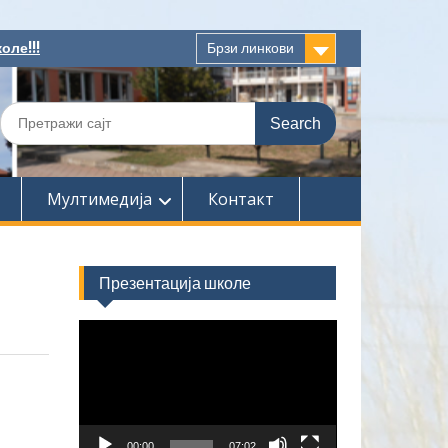
оле!!!
Брзи линкови
Search
for:
Мултимедија
Контакт
Презентација школе
Прегледач
видео
записа
00:00
07:02