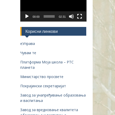
00:00
02:31
Корисни линкови
еУправа
Чувам те
Платформа Моја школа – РТС
планета
Министарство просвете
Покрајински секретаријат
Завод за унапређивање образовања
и васпитања
Завод за вредновање квалитета