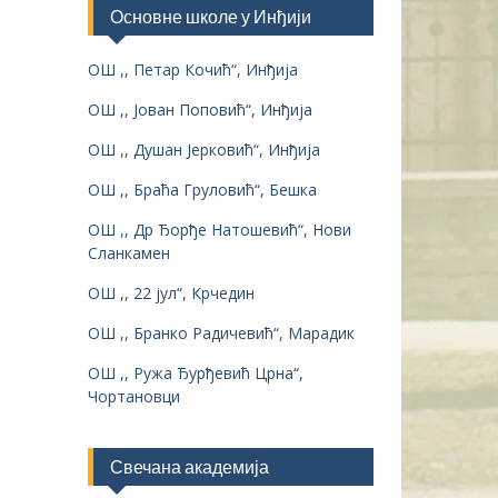
Основне школе у Инђији
ОШ ,, Петар Кочић“, Инђија
ОШ ,, Јован Поповић“, Инђија
ОШ ,, Душан Јерковић“, Инђија
ОШ ,, Браћа Груловић“, Бешка
ОШ ,, Др Ђорђе Натошевић“, Нови
Сланкамен
ОШ ,, 22 јул“, Крчедин
ОШ ,, Бранко Радичевић“, Марадик
ОШ ,, Ружа Ђурђевић Црна“,
Чортановци
Свечана академија