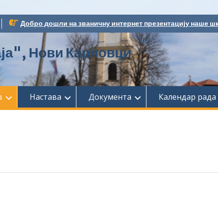
Добро дошли на званичну интернет презентацију наше шк
ја", Нови Карловци
в
Настава
Документа
Календар рада