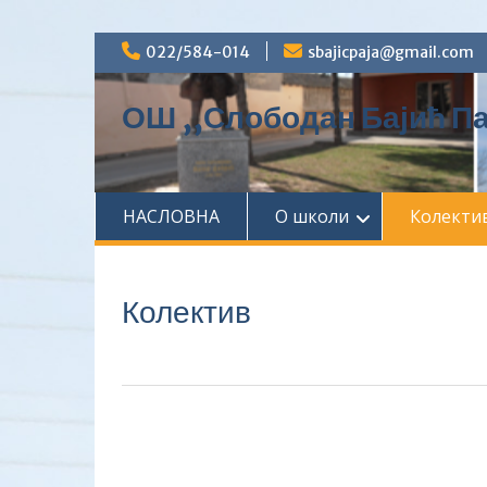
Skip
022/584-014
sbajicpaja@gmail.com
to
content
ОШ ,,Слободан Бајић Па
НАСЛОВНА
О школи
Колекти
Колектив