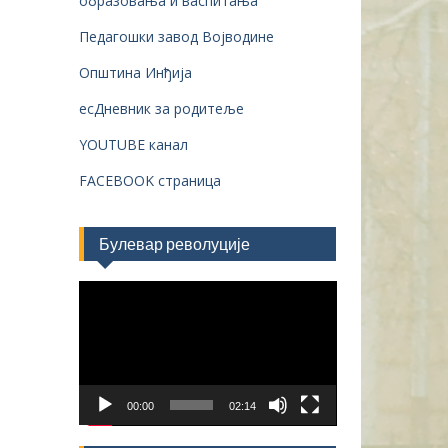
образовања и васпитања
Педагошки завод Војводине
Општина Инђија
есДневник за родитеље
YOUTUBE канал
FACEBOOK страница
Булевар револуције
Прегледач
видео
записа
00:00
02:14